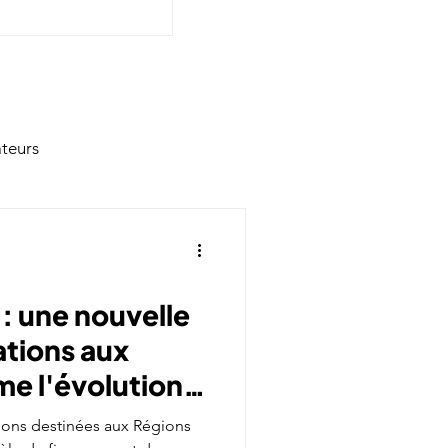
ateurs
: une nouvelle
ations aux
me l'évolution
financement
tions destinées aux Régions