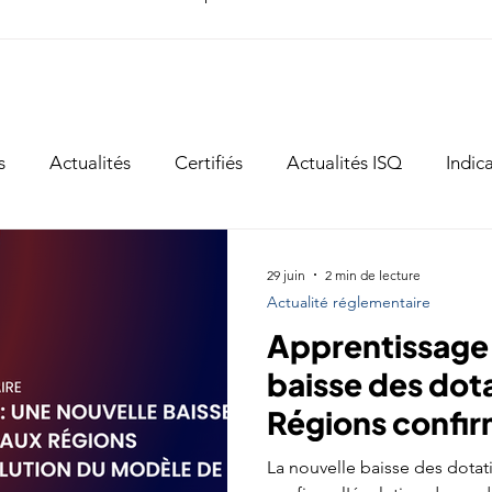
s
Actualités
Certifiés
Actualités ISQ
Indic
émoignage
Décryptage
29 juin
2 min de lecture
Actualité réglementaire
Apprentissage 
baisse des dot
Régions confir
du modèle de 
La nouvelle baisse des dota