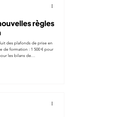
nouvelles règles
n
duit des plafonds de prise en
e de formation : 1 500 € pour
pour les bilans de
permis B. Une évolution qui
miques et renforce les
 traçabilité.