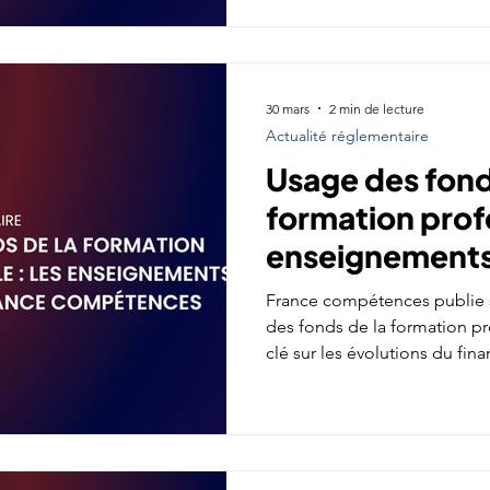
30 mars
2 min de lecture
Actualité réglementaire
Usage des fond
formation profe
enseignements
France compé
France compétences publie s
des fonds de la formation pr
clé sur les évolutions du fin
matière de performance.