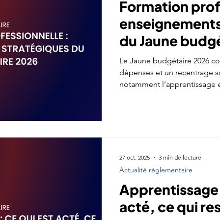
Formation prof
enseignements
du Jaune budg
Le Jaune budgétaire 2026 con
dépenses et un recentrage sur 
notamment l’apprentissage e
2026 placée sous le signe de
et d’un pilotage plus exigea
27 oct. 2025
3 min de lecture
Actualité réglementaire
Apprentissage :
acté, ce qui res