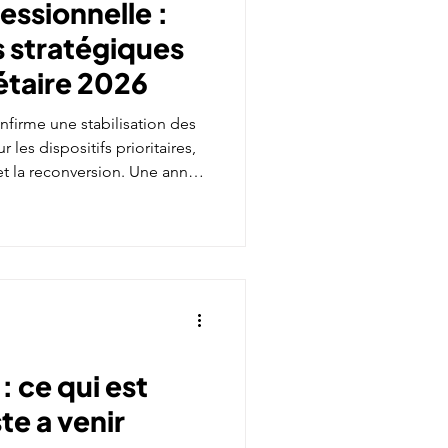
essionnelle :
 stratégiques
étaire 2026
firme une stabilisation des
les dispositifs prioritaires,
t la reconversion. Une année
 la qualité, de la performance
nt pour les organismes.
 ce qui est
te a venir