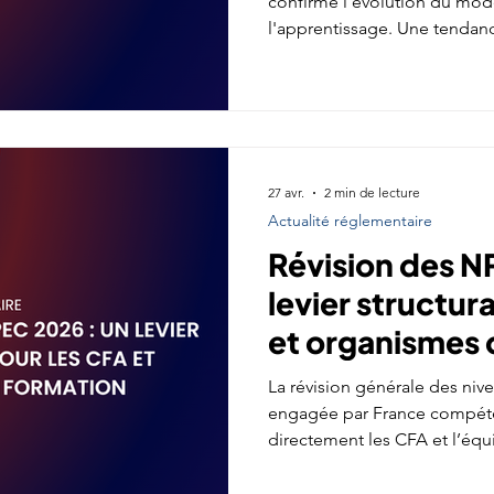
confirme l'évolution du mo
l'apprentissage. Une tendanc
renforcer leur pilotage éco
27 avr.
2 min de lecture
Actualité réglementaire
Révision des N
levier structur
et organismes 
La révision générale des niv
engagée par France compéte
directement les CFA et l’éq
parcours en apprentissage.