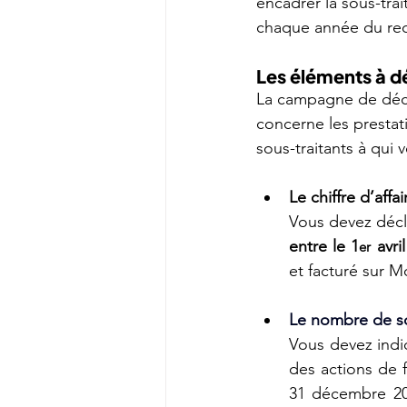
encadrer la sous-trai
chaque année du rec
Les éléments à d
La campagne de décl
concerne les prestati
sous-traitants à qui 
Le chiffre d’aff
entre le
1
 avr
er
et facturé sur 
Le nombre de so
Vous devez indiq
des actions de
31 décembre 202