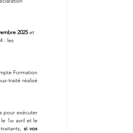
éclaration 
ovembre 2025
 et 
 : les 
Vous devez déclarer votre chiffre d’affaires réalisé et facturé sur Mon Compte Formation 
us-traité réalisé 
s pour exécuter 
le 1
 avril et le 
er
raitants, 
si vos 