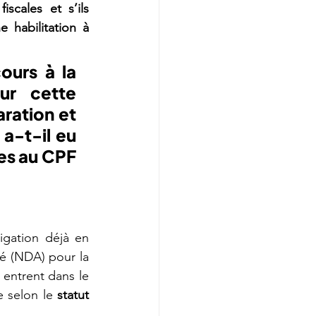
scales et s’ils 
 habilitation à 
urs à la 
r cette 
ration et 
a-t-il eu 
es au CPF 
igation déjà en 
é (NDA) pour la 
ntrent dans le 
e selon le 
statut 