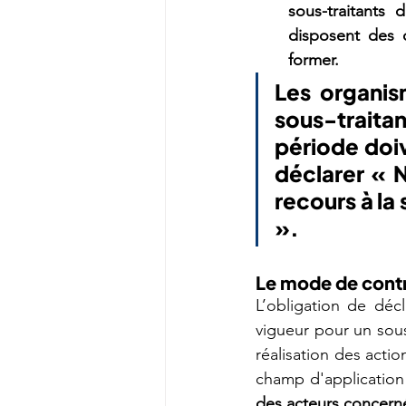
sous-traitants d
disposent des ce
former.
Les organis
sous-trait
période doiv
déclarer « N
recours à la
».
Le mode de contr
L’obligation de déc
vigueur pour un sous
réalisation des act
champ d'application 
des acteurs concerné