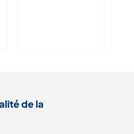
lité de la 
Tout comprendre sur la
certification Qualiopi