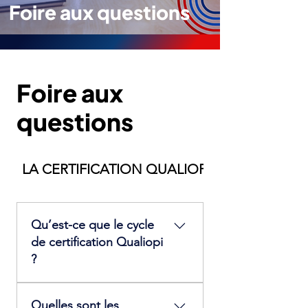
Foire aux questions
Foire aux
questions
LA CERTIFICATION QUALIOPI
Qu’est-ce que le cycle
de certification Qualiopi
?
La certification est accordée
Quelles sont les
pour une durée de trois ans.